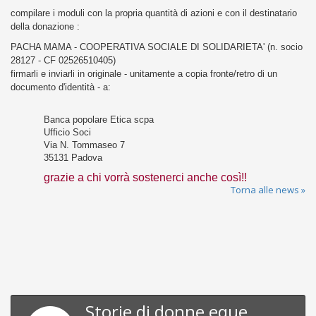
compilare i moduli con la propria quantità di azioni e con il destinatario
della donazione :
PACHA MAMA - COOPERATIVA SOCIALE DI SOLIDARIETA' (n. socio
28127 - CF 02526510405)
firmarli e inviarli in originale - unitamente a copia fronte/retro di un
documento d'identità - a:
Banca popolare Etica scpa
Ufficio Soci
Via N. Tommaseo 7
35131 Padova
grazie a chi vorrà sostenerci anche così!!
Torna alle news »
Storie di donne eque