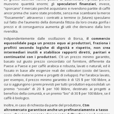
muovono quantità enormi; gli
speculatori finanziari
, invece,
“sporcano” il mercato perché acquistano e rivendono partite di caffè
ancor prima che siano state prodotte, senza mai scambiare la merce
“fisicamente”: attraverso i contratti a termine (o
futures
) speculano
sul fatto che l’aumento della domanda fittizia da loro creata gonfia i
prezzi e di conseguenza aumenta gli utili che derivano dalla loro
rivendita.
Indipendentemente dalle oscillazioni di Borsa,
il commercio
equosolidale paga un prezzo equo ai produttori, fraziona i
profitti secondo logiche di dignità e rispetto, non crea
intermediari inutili e stabilisce rapporti diretti, paritari e
continuativi con i produttori.
C’è un prezzo minimo garantito,
basato sul giusto prezzo concordato col fornitore, differente da
Paese a Paese e per caffè arabica e robusta, lavati o naturali, ed è
fissato in base alle esigenze reali dei coltivatori (costo del lavoro,
costo delle materie prime e progetti di sviluppo). Per l’arabica lavato,
per esempio, il prezzo minimo garantito è di 125 $ per 100 libbre, a
cui si aggiungono i premi previsti per tutti i produttori equosolidali: un
premio “sociale” di 20 $ per 100 libbre, destinato ai progetti a
beneficio della comunità, e un premio “bio” di 30 $ per 100 libbre, se il
caffè è biologico.
Inoltre, in caso di richiesta da parte del produttore,
Ctm
altromercato garantisce anche un prefinanziamento a tasso