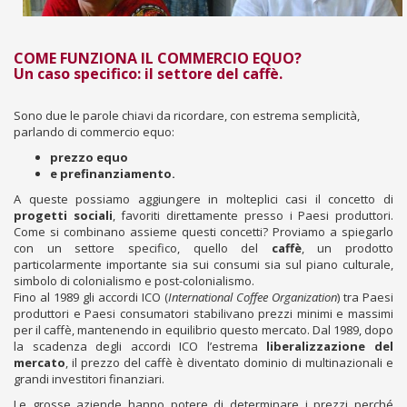
COME FUNZIONA IL COMMERCIO EQUO?
Un caso specifico: il settore del caffè.
Sono due le parole chiavi da ricordare, con estrema semplicità,
parlando di commercio equo:
prezzo equo
e prefinanziamento.
A queste possiamo aggiungere in molteplici casi il concetto di
progetti sociali
, favoriti direttamente presso i Paesi produttori.
Come si combinano assieme questi concetti? Proviamo a spiegarlo
con un settore specifico, quello del
caffè
, un prodotto
particolarmente importante sia sui consumi sia sul piano culturale,
simbolo di colonialismo e post-colonialismo.
Fino al 1989 gli accordi ICO (
International Coffee Organization
) tra Paesi
produttori e Paesi consumatori stabilivano prezzi minimi e massimi
per il caffè, mantenendo in equilibrio questo mercato. Dal 1989, dopo
la scadenza degli accordi ICO l’estrema
liberalizzazione del
mercato
, il prezzo del caffè è diventato dominio di multinazionali e
grandi investitori finanziari.
Le grosse aziende hanno potere di determinare i prezzi perché