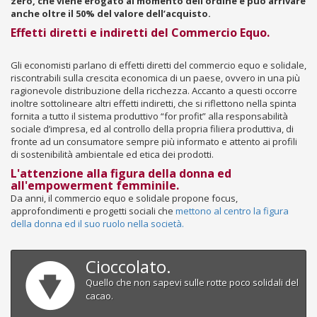
zero, che viene erogato al momento dell’ordine e può arrivare
anche oltre il 50% del valore dell’acquisto.
Effetti diretti e indiretti del Commercio Equo.
Gli economisti parlano di effetti diretti del commercio equo e solidale,
riscontrabili sulla crescita economica di un paese, ovvero in una più
ragionevole distribuzione della ricchezza. Accanto a questi occorre
inoltre sottolineare altri effetti indiretti, che si riflettono nella spinta
fornita a tutto il sistema produttivo “for profit” alla responsabilità
sociale d’impresa, ed al controllo della propria filiera produttiva, di
fronte ad un consumatore sempre più informato e attento ai profili
di sostenibilità ambientale ed etica dei prodotti.
L'attenzione alla figura della donna ed
all'empowerment femminile.
Da anni, il commercio equo e solidale propone focus,
approfondimenti e progetti sociali che
mettono al centro la figura
della donna ed il suo ruolo nella società.
Cioccolato.
Quello che non sapevi sulle rotte poco solidali del
cacao.