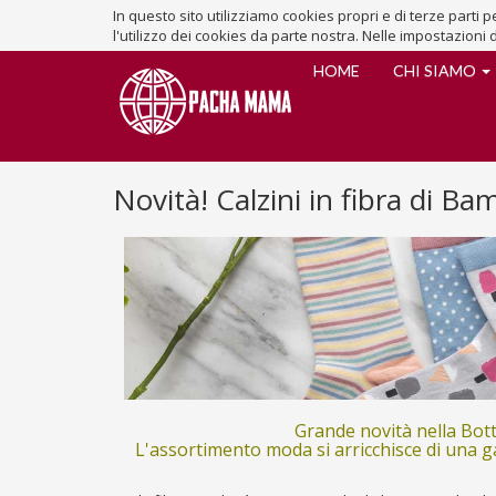
In questo sito utilizziamo cookies propri e di terze parti
l'utilizzo dei cookies da parte nostra. Nelle impostazioni 
HOME
CHI SIAMO
Novità! Calzini in fibra di B
Grande novità nella Bott
L'assortimento moda si arricchisce di una ga