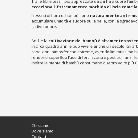
Tra le fibre tessili più apprezzate da chi ha a cuore l’amb
eccezionali. Estremamente morbida e liscia come la s
I tessuti di fibra di bambù sono
naturalmente anti-micr
accumulare umidità e sudore sulla pelle, con la sgradevo
cattivo odore.
Anche la
coltivazione del bambù è altamente sosten
in circa quattro anni e può vivere anche un secolo. Gli arb
condizioni atmosferiche estreme, avendo limitatissimo bis
rendono superfluo l’uso di fertilizzanti e pesticidi; anzi, l
Inoltre le piante di bambù consumano quattro volte più C02
Chi siamo
Dove siamo
Contatti