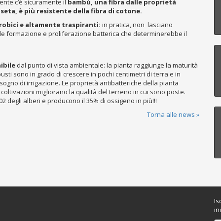
iente c’è sicuramente il
bambù, una fibra dalle proprietà
eta, è più resistente della fibra di cotone.
obici e altamente traspiranti:
in pratica, non lasciano
le formazione e proliferazione batterica che determinerebbe il
ibile
dal punto di vista ambientale: la pianta raggiunge la maturità
usti sono in grado di crescere in pochi centimetri di terra e in
ogno di irrigazione. Le proprietà antibatteriche della pianta
e coltivazioni migliorano la qualità del terreno in cui sono poste.
 degli alberi e producono il 35% di ossigeno in più!!!
Torna alle news »
Is
in