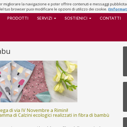
 per migliorare la navigazione e poter offrire contenuti e messaggi pubblicit
del tuo browser puoi modificare le opzioni di utilizzo dei cookie.
(Informat
PRODOTTI
SERVIZI
SOSTIENICI
CONTATTI
ambu
ega di via IV Novembre a Rimini!
mma di Calzini ecologici realizzati in fibra di bambù