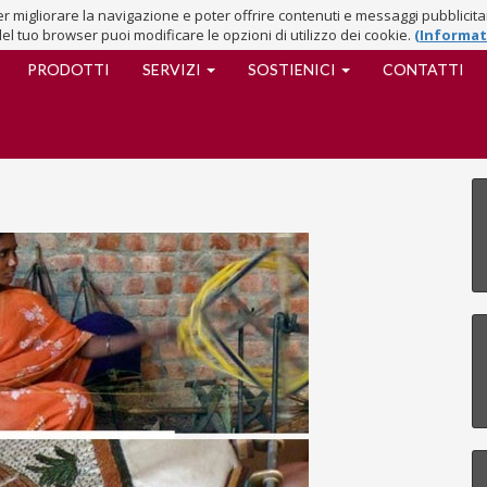
 per migliorare la navigazione e poter offrire contenuti e messaggi pubblicit
del tuo browser puoi modificare le opzioni di utilizzo dei cookie.
(Informat
PRODOTTI
SERVIZI
SOSTIENICI
CONTATTI