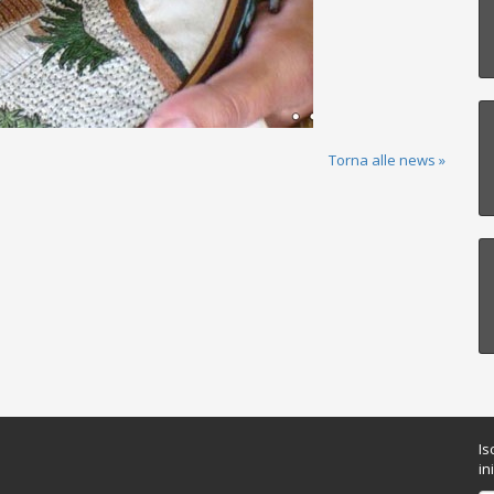
Torna alle news »
Is
in